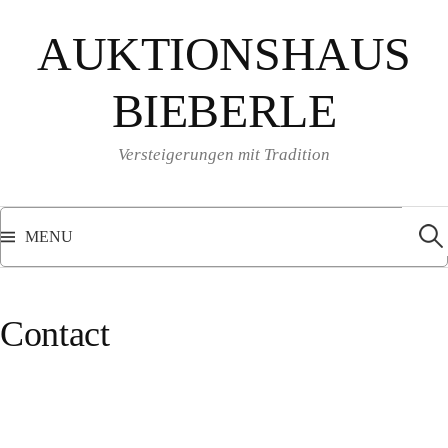
Skip
AUKTIONSHAUS
to
content
BIEBERLE
Versteigerungen mit Tradition
Sear
for:
MENU
Contact